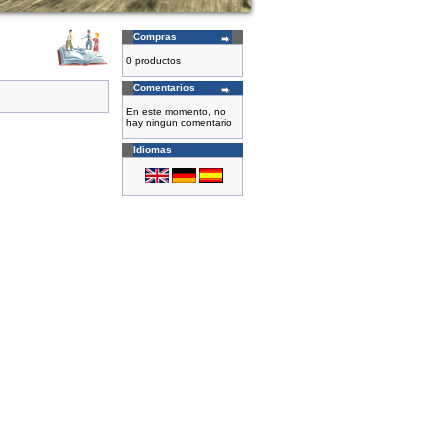
Compras
0 productos
Comentarios
En este momento, no
hay ningun comentario
Idiomas